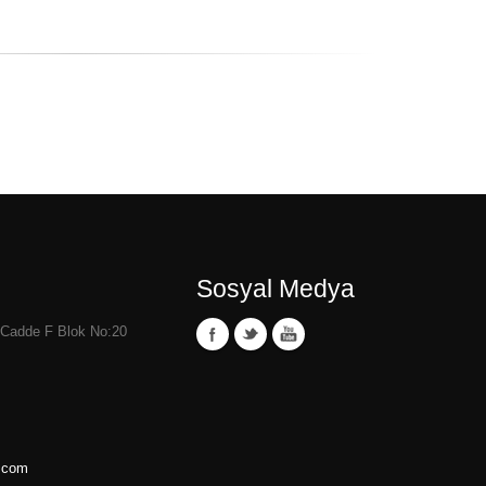
Sosyal Medya
1 Cadde F Blok No:20
.com