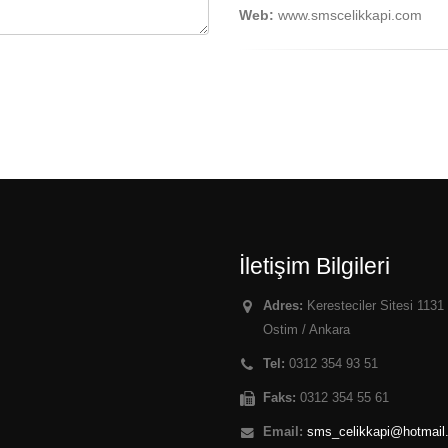
Web:
www.smscelikkapi.com
İletişim Bilgileri
Adres:
Keresteciler Sitesi 113
Ostim / Ankara
Tel:
0312 354 93 51
Faks:
0312 354 55 61
Email:
sms_celikkapi@hotmail