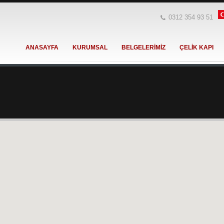
0312 354 93 51
ANASAYFA
KURUMSAL
BELGELERİMİZ
ÇELİK KAPI