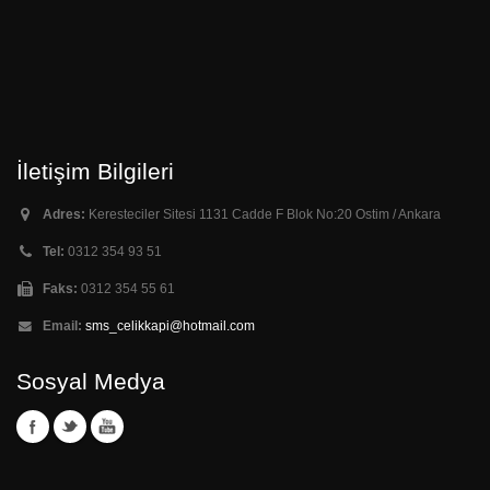
İletişim Bilgileri
Adres:
Keresteciler Sitesi 1131 Cadde F Blok No:20 Ostim / Ankara
Tel:
0312 354 93 51
Faks:
0312 354 55 61
Email:
sms_celikkapi@hotmail.com
Sosyal Medya