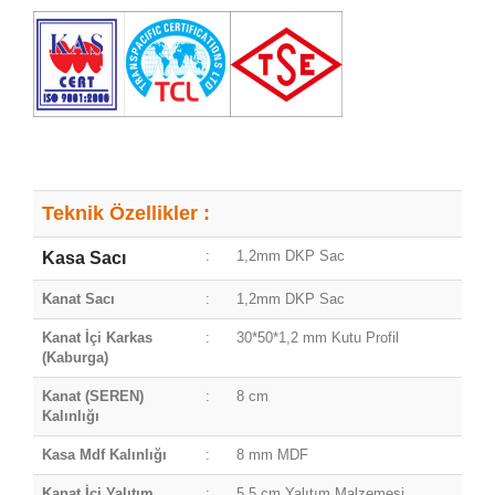
Teknik Özellikler :
:
1,2mm DKP Sac
Kasa Sacı
Kanat Sacı
:
1,2mm DKP Sac
Kanat İçi Karkas
:
30*50*1,2 mm Kutu Profil
(Kaburga)
Kanat (SEREN)
:
8 cm
Kalınlığı
Kasa Mdf Kalınlığı
:
8 mm MDF
Kanat İçi Yalıtım
:
5.5 cm Yalıtım Malzemesi