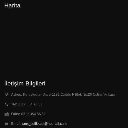
Harita
İletişim Bilgileri
Adres:
Keresteciler Sitesi 1131 Cadde F Blok No:20 Ostim / Ankara
Tel:
0312 354 93 51
Faks:
0312 354 55 61
Email:
sms_celikkapi@hotmail.com