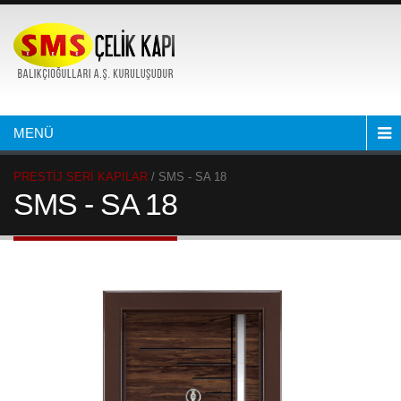
MENÜ
PRESTİJ SERİ KAPILAR
/ SMS - SA 18
SMS - SA 18