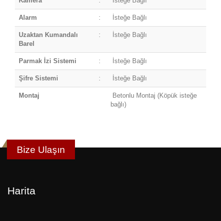
Kamera
:
İsteğe Bağlı
Alarm
:
İsteğe Bağlı
Uzaktan Kumandalı
:
İsteğe Bağlı
Barel
Parmak İzi Sistemi
:
İsteğe Bağlı
Şifre Sistemi
:
İsteğe Bağlı
Montaj
Betonlu Montaj (Köpük isteğe
bağlı)
Bize Ulaşın
Harita