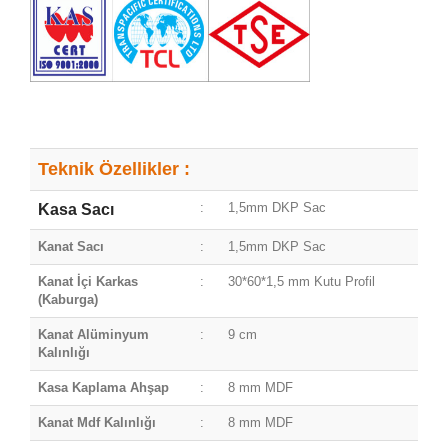
Teknik Özellikler :
:
1,5mm DKP Sac
Kasa Sacı
Kanat Sacı
:
1,5mm DKP Sac
Kanat İçi Karkas
:
30*60*1,5 mm Kutu Profil
(Kaburga)
Kanat Alüminyum
:
9 cm
Kalınlığı
Kasa Kaplama Ahşap
:
8 mm MDF
Kanat Mdf Kalınlığı
:
8 mm MDF